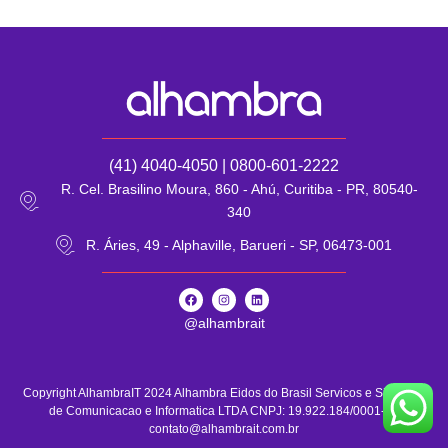
(41) 4040-4050 | 0800-601-2222
R. Cel. Brasilino Moura, 860 - Ahú, Curitiba - PR, 80540-
340
R. Áries, 49 - Alphaville, Barueri - SP, 06473-001
F
I
L
a
n
i
c
s
n
@alhambrait
e
t
k
b
a
e
o
g
d
o
r
i
k
a
n
m
Copyright AlhambraIT 2024 Alhambra Eidos do Brasil Servicos e Sistemas
de Comunicacao e Informatica LTDA CNPJ: 19.922.184/0001-75
contato@alhambrait.com.br